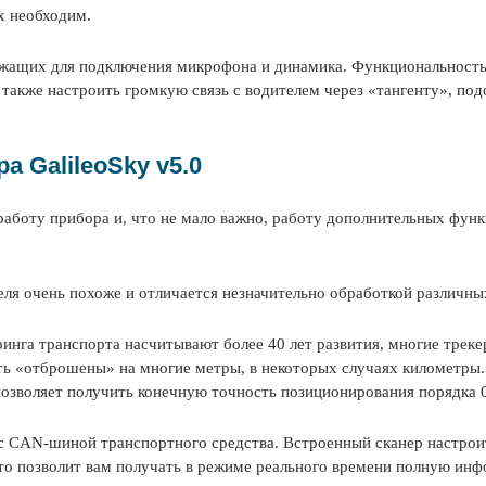
х необходим.
ужащих для подключения микрофона и динамика. Функциональность
 также настроить громкую связь с водителем через «тангенту», по
 GalileoSky v5.0
боту прибора и, что не мало важно, работу дополнительных функц
ля очень похоже и отличается незначительно обработкой различны
ринга транспорта насчитывают более 40 лет развития, многие трек
ть «отброшены» на многие метры, в некоторых случаях километры
позволяет получить конечную точность позиционирования порядка 0
с CAN-шиной транспортного средства. Встроенный сканер настроит
Это позволит вам получать в режиме реального времени полную ин