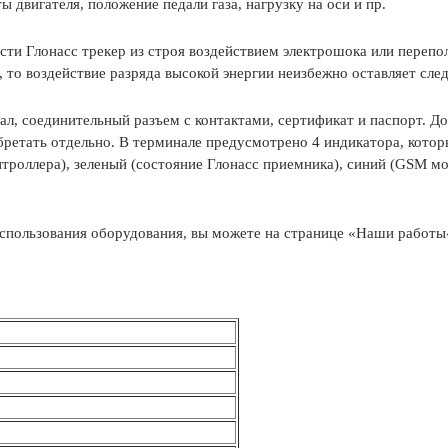
двигателя, положение педали газа, нагрузку на оси и пр.
ести Глонасс трекер из строя воздействием электрошока или пере
 то воздействие разряда высокой энергии неизбежно оставляет след
л, соединительный разъем с контактами, сертификат и паспорт. Д
бретать отдельно. В терминале предусмотрено 4 индикатора, кото
нтроллера), зеленый (состояние Глонасс приемника), синий (GSM м
спользования оборудования, вы можете на странице «
Наши работы