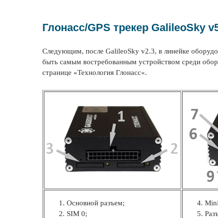
Глонасс/GPS трекер GalileoSky v
Следующим, после GalileoSky v2.3, в линейке оборуд
быть самым востребованным устройством среди обору
странице «
Технология Глонасс
«.
Основной разъем;
Min
SIM 0;
Раз