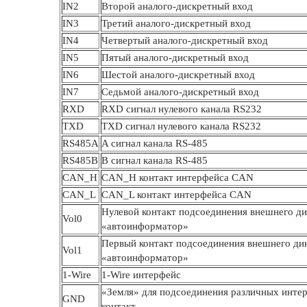
IN2
Второй аналого-дискретный вход
IN3
Третий аналого-дискретный вход
IN4
Четвертый аналого-дискретный вход
IN5
Пятый аналого-дискретный вход
IN6
Шестой аналого-дискретный вход
IN7
Седьмой аналого-дискретный вход
RXD
RXD сигнал нулевого канала RS232
TXD
TXD сигнал нулевого канала RS232
RS485A
A сигнал канала RS-485
RS485B
B сигнал канала RS-485
CAN_H
CAN_H контакт интерфейса CAN
CAN_L
CAN_L контакт интерфейса CAN
Нулевой контакт подсоединения внешнего д
Vol0
«автоинформатор»
Первый контакт подсоединения внешнего ди
Vol1
«автоинформатор»
1-Wire
1-Wire интерфейс
«Земля» для подсоединения различных инте
GND
контакт