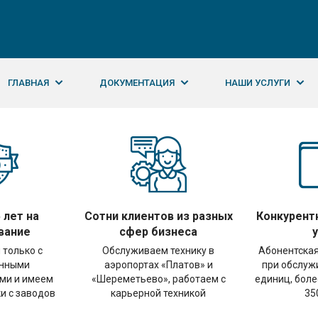
ГЛАВНАЯ
ДОКУМЕНТАЦИЯ
НАШИ УСЛУГИ
 лет на
Сотни клиентов из разных
Конкурент
вание
сфер бизнеса
 только с
Обслуживаем технику в
Абонентская
енными
аэропортах «Платов» и
при обслужи
ми и имеем
«Шереметьево», работаем с
единиц, боле
и с заводов
карьерной техникой
35