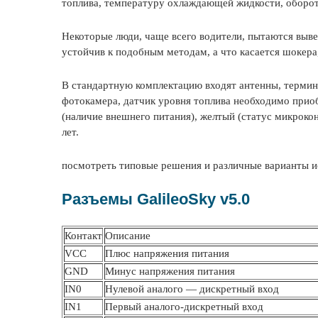
топлива, температуру охлаждающей жидкости, обороты 
Некоторые люди, чаще всего водители, пытаются выв
устойчив к подобным методам, а что касается шокера,
В стандартную комплектацию входят антенны, термина
фотокамера, датчик уровня топлива необходимо прио
(наличие внешнего питания), желтый (статус микроко
лет.
посмотреть типовые решения и различные варианты и
Разъемы GalileoSky v5.0
Контакт
Описание
VCC
Плюс напряжения питания
GND
Минус напряжения питания
IN0
Нулевой аналого — дискретный вход
IN1
Первый аналого-дискретный вход