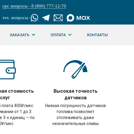
орг. вопросы - 8 (800) 777-12-70
тех. вопросы -
ЗАКАЗАТЬ
ОПЛАТА
КОНТАКТЫ
ная стоимость
Высокая точность
услуг
датчиков
 плата 400₽/мес
Низкая погрешность датчиков
вании от 1 до 3
топлива позволяет
е 3-х единиц — по
отслеживать даже
0₽/мес
незначительные сливы