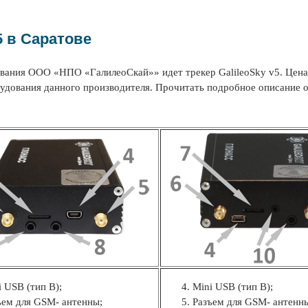
5 в Саратове
ования ООО «НПО «ГалилеоСкай»» идет трекер GalileoSky v5. Цена
дования данного производителя. Прочитать подробное описание о
i USB (тип B);
Mini USB (тип B);
ъем для GSM- антенны;
Разъем для GSM- антенн