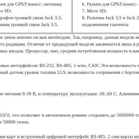
ъем для GPS/Глонасс- антенны;
Разъем для GPS/Глонасс-
ro SD;
Micro SD;
рофон громкой связи Jack 3.5;
Разъемы Jack 3,5 и Jack 2
амик громкой связи Jack 3.5.
подключения тангенты
е зачем именно он вам необходим. Так, например, данная модель 
его редакции. Отличие от предыдущей модели заключается лишь в
ных входов. Процессор, чип, средняя потребляемая мощность и ка
овых интерфейсов: RS-232, RS-485, 1-wire, CAN. Эта возможность
очный датчик уровня топлива LLS, возможность сопряжения с бор
ие питания 9-39 В, и температуру эксплуатации -30..60 С. Алюмин
32Гб, что позволяет в автономном режиме сохранять до 5000000 то
е 58000 точек.
сим-карт и встроенный цифровой интерфейс RS-485. 2 сим-карты мо